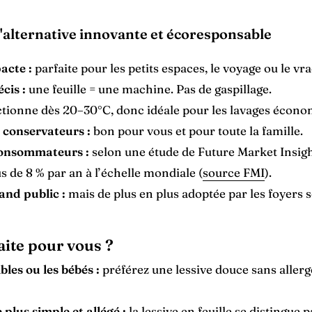
: l'alternative innovante et écoresponsable
acte :
parfaite pour les petits espaces, le voyage ou le vr
cis :
une feuille = une machine. Pas de gaspillage.
tionne dès 20–30°C, donc idéale pour les lavages écono
 conservateurs :
bon pour vous et pour toute la famille.
 consommateurs :
selon une étude de Future Market Insigh
us de 8 % par an à l’échelle mondiale (
source FMI
).
nd public :
mais de plus en plus adoptée par les foyers 
faite pour vous ?
bles ou les bébés :
préférez une lessive douce sans aller
plus simple et allégé :
la lessive en feuille se distingue 