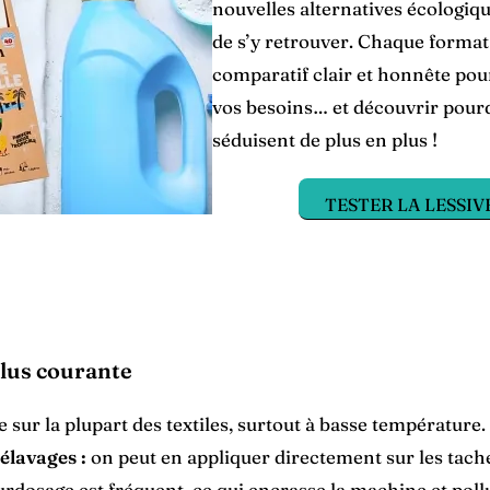
nouvelles alternatives écologiques
de s’y retrouver. Chaque format 
comparatif clair et honnête pour
vos besoins… et découvrir pourqu
séduisent de plus en plus !
TESTER LA LESSIV
 plus courante
e sur la plupart des textiles, surtout à basse température.
élavages :
on peut en appliquer directement sur les tach
urdosage est fréquent, ce qui encrasse la machine et poll