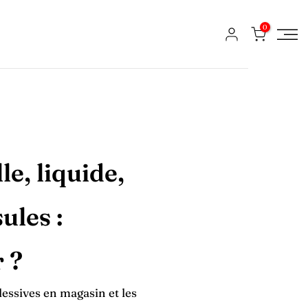
0
le, liquide,
ules :
r ?
lessives en magasin et les