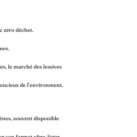
Γ
ac zéro déchet.
mes.
ts, le marché des lessives
soucieux de l’environment.
gènes, souvent disponible
par son format ultra-léger