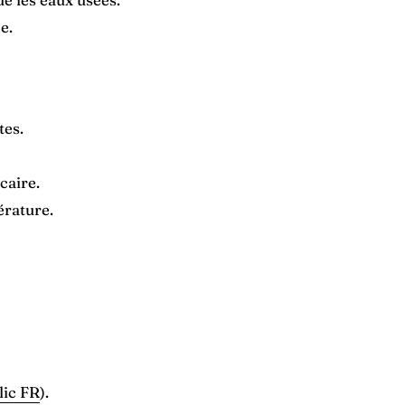
e.
tes.
caire.
érature.
lic FR
).