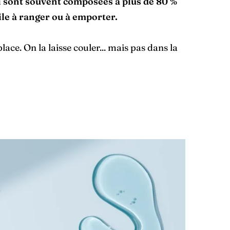
i sont souvent composées à plus de 80 %
cile à ranger ou à emporter.
ace. On la laisse couler... mais pas dans la