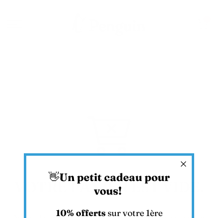
Aller
0
au
contenu
👋
Un petit cadeau pour
VOTRE PANIER EST VIDE.
vous!
10% offerts
sur votre 1ère
Avant de procéder aupaiement, vous devez ajouter