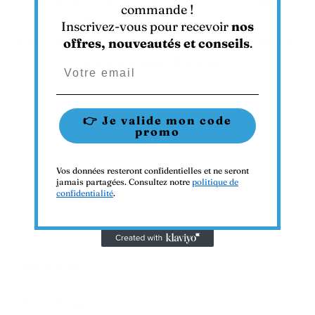
Γ
commande !
des produits à votre panier.
Inscrivez-vous pour recevoir
nos
Vous trouverez de nombreux produits intéressants
offres, nouveautés et conseils
.
sur notre page "Boutique".
Adresse e-mail
👉 Je valide mon code
promo
Vos données resteront confidentielles et ne seront
jamais partagées. Consultez notre
politique de
confidentialité
.
Découvrir
Notre Lessive