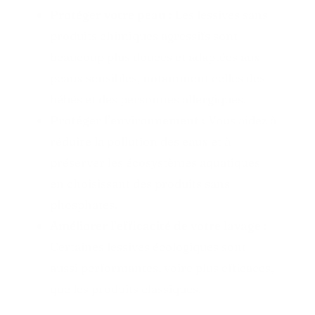
Protéger votre peau :
Les lessives sans
produits chimiques agressifs sont
beaucoup plus douces et adaptées aux
peaux sensibles, notamment celles des
bébés et des personnes allergiques.
Protéger l’environnement :
Vous aidez à
réduire la pollution des eaux et à
préserver les écosystèmes aquatiques
en choisissant des produits sans
phosphates.
Améliorer l’efficacité de votre lavage :
Certaines lessives écologiques sont
aussi performantes, voire plus efficaces,
que les produits classiques.