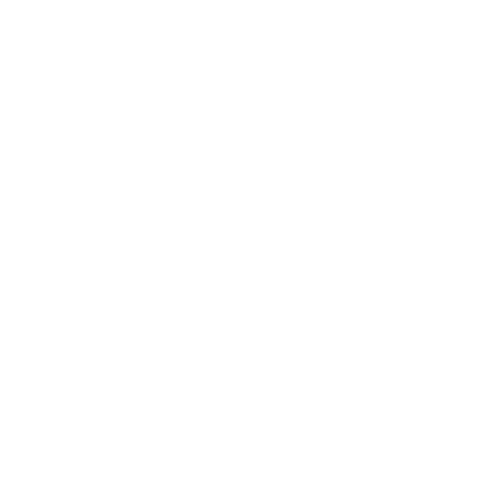
La vérité sur les phosphates
et les produits chimiques
dans les lessives
Les produits chimiques dans les lessives
sont souvent un sujet de débat, mais
savez-vous réellement ce que contiennent
ces produits et quel impact ils ont sur
l'environnement, votre peau et votre santé
? Aujourd'hui, nous vous dévoilons la
vérité sur deux des ingrédients les plus