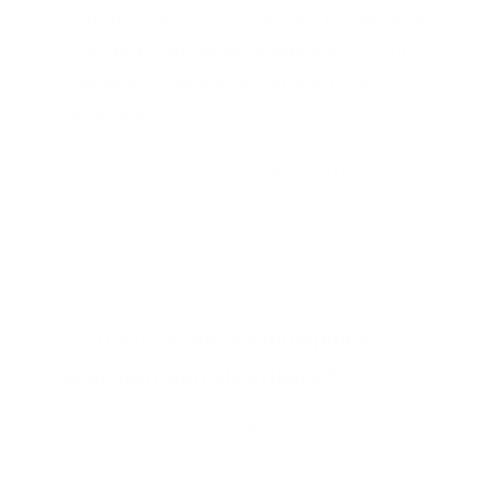
courants dans les lessives : les
phosphates
et les autres
produits chimiques
souvent
utilisés pour améliorer l’efficacité des
nettoyages.
TESTER LA LESSIVE EN FEUILLE
1. Qu’est-ce que les phosphates et
pourquoi sont-ils utilisés ?
Les phosphates sont des sels minéraux
utilisés depuis des décennies dans les