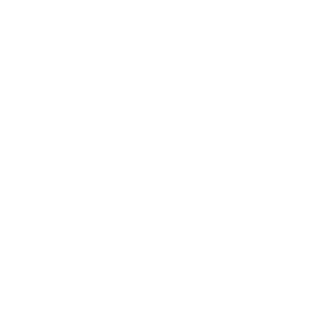
Conclusion
Les phosphates et autres produits
chimiques dans les lessives sont
responsables de nombreux effets
secondaires néfastes pour la santé et
l’environnement. Heureusement, il existe
des alternatives efficaces, formulées avec
des ingrédients mieux tolérés. Faites le
choix de produits plus sûrs pour votre
peau !
DÉCOUVRIR NOTRE LESSIVE SANS
PHOSPHATES