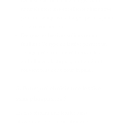
Les lessives bio à base d’ingrédients
naturels sont une excellente alternative
pour un lavage sans danger pour la peau
et l’environnement.
Essayez les lessives solides ou en
feuilles :
Ce type de lessive permet un
dosage précis et une réduction des
emballages plastiques, tout en étant
souvent plus doux pour la peau.
5. Pourquoi choisir une lessive
sans phosphates ?
En choisissant une lessive sans
phosphates, vous contribuez à :