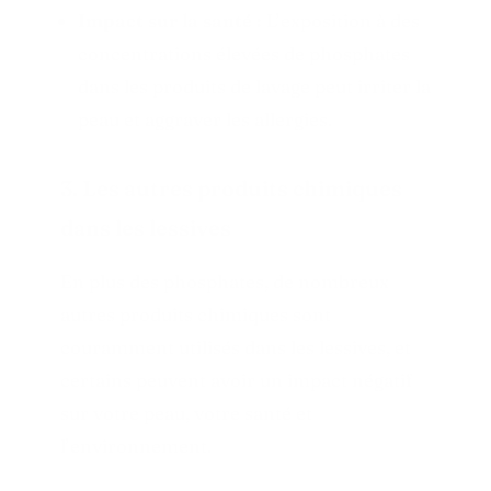
Impact sur la santé :
L’exposition à des
concentrations élevées de phosphates
dans les produits de lavage peut irriter la
peau et aggraver les allergies.
3. Les autres produits chimiques
dans les lessives
En plus des phosphates, de nombreux
autres produits chimiques sont
couramment utilisés dans les lessives, et
certains peuvent avoir un impact négatif
sur votre peau, votre santé et
l’environnement.