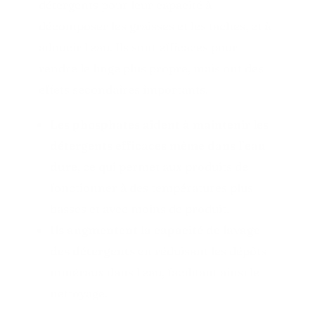
détergents pour leur capacité à
décomposer les graisses et les taches, et à
adoucir l'eau. Ils sont efficaces pour
rendre le linge plus propre, mais ont des
effets secondaires importants.
Les phosphates aident à maintenir les
détergents efficaces même dans l’eau
dure
, ce qui permet aux produits de
fonctionner à des températures plus
basses et avec moins de produit.
Ils augmentent la capacité de lavage
des détergents
en réduisant les dépôts
minéraux dans l'eau, facilitant ainsi le
nettoyage.