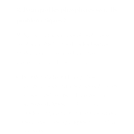
2. Pourquoi les phosphates sont-ils
problématiques ?
Malgré leur efficacité, les phosphates sont
de plus en plus bannis dans les lessives
modernes en raison de leur impact
environnemental et sanitaire.
Pollution de l'eau :
Lorsqu'ils sont
rejetés dans les rivières et les océans, les
phosphates favorisent la croissance
excessive d’algues, un phénomène
appelé
eutrophisation
, qui peut asphyxier
les écosystèmes aquatiques et nuire à la
biodiversité.