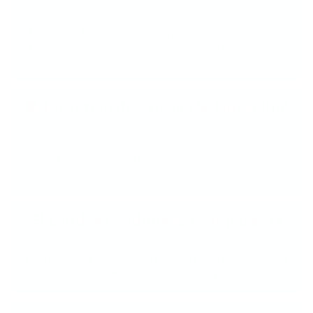
Découvrez des astuces malines pour une lessive efficace :
techniques anti-taches , et secrets pour un linge toujours
frais .
🧵 Entretien des Tissus & Durabilité
Gardez vos vêtements beaux plus longtemps ! Apprenez à
éviter l’usure, préserver les couleurs et entretenir chaque
tissu avec soin .
🛒 Guides Produits & Comparatifs
Quel détergent choisir ? Nos guides d’achat et comparatifs
vous aident à trouver la meilleure formule pour votre linge .