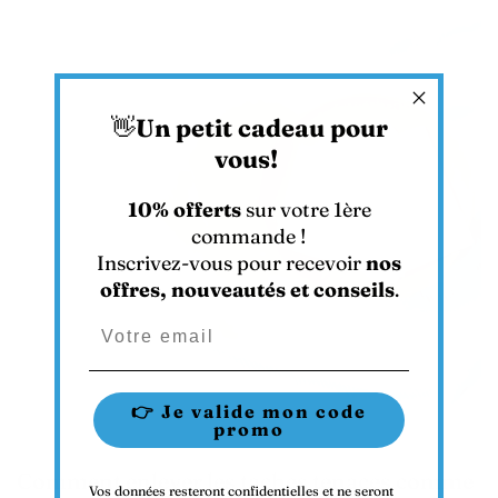
Γ
👋
Un petit cadeau pour
vous!
10% offerts
sur votre 1ère
commande !
Inscrivez-vous pour recevoir
nos
offres, nouveautés et conseils
.
Adresse e-mail
👉 Je valide mon code
promo
Comment enlever les taches tenaces comme
Vos données resteront confidentielles et ne seront