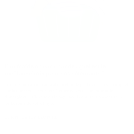
Eau froide ou eau chaude : quel est le
meilleur choix pour vos vêtements ?
Le choix entre eau froide et eau chaude peut avoir un vrai impact
sur la durée de vie de vos vêtements, votre consommation
d’énergie et l’efficacité du lavage. Voici comment décider selon
les besoins de votre linge.
CONTINUER LA LECTURE