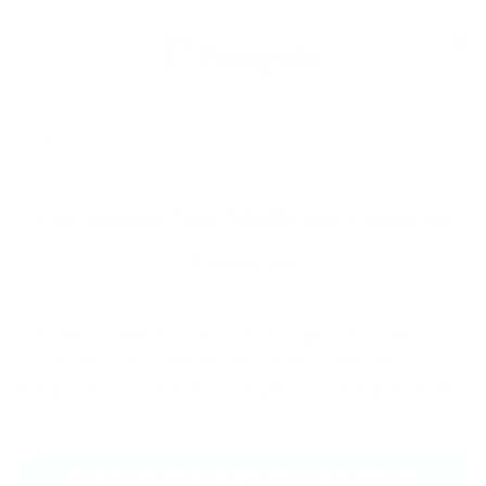
Aller
0
au
contenu
Accueil
Astuces & Conseils Lessive
Découvrez Nos Meilleurs Conseils
Lessives
Faire la lessive, ce n’est pas qu’une corvée…
c’est un véritable art de vivre !
👇Plongez dans
nos guides pratiques et simplifiez votre quotidien !
🧺 Astuces & Conseils Lessive