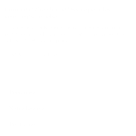
Comment choisir une lessive pour les
vêtements de bébé
Les vêtements de bébé demandent une attention particulière. Ce
guide vous aide à sélectionner une lessive adaptée, respectueuse
de la peau fragile des tout-petits.
CONTINUER LA LECTURE
Découvrir
Notre Lessive
Politiques